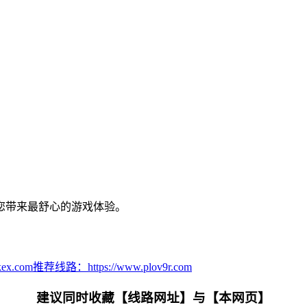
您带来最舒心的游戏体验。
kex.com
推荐线路：
https://www.plov9r.com
建议同时收藏【线路网址】与【本网页】